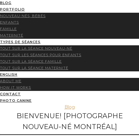
BLOG
PORTFOLIO
NOUVEAU-NÉS, BÉBÉS
ENFANTS
FAMILLE
MATERNITÉ
TYPES DE SÉANCES
TOUT SUR LA SÉANCE NOUVEAU-NÉ
TOUT SUR LES SÉANCES POUR ENFANTS
TOUT SUR LA SÉANCE FAMILLE
TOUT SUR LA SÉANCE MATERNITÉ
ENGLISH
ABOUT ME
HOW IT WORKS
CONTACT
PHOTO CANINE
Blog
BIENVENUE! [PHOTOGRAPHE
NOUVEAU-NÉ MONTRÉAL]