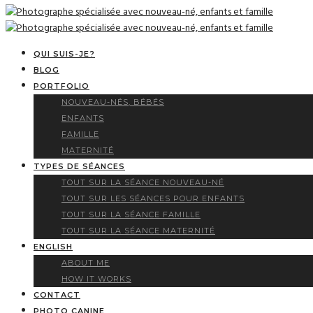
QUI SUIS-JE?
BLOG
PORTFOLIO
NOUVEAU-NÉS, BÉBÉS
ENFANTS
FAMILLE
MATERNITÉ
TYPES DE SÉANCES
TOUT SUR LA SÉANCE NOUVEAU-NÉ
TOUT SUR LES SÉANCES POUR ENFANTS
TOUT SUR LA SÉANCE FAMILLE
TOUT SUR LA SÉANCE MATERNITÉ
ENGLISH
ABOUT ME
HOW IT WORKS
CONTACT
PHOTO CANINE