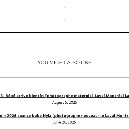
YOU MIGHT ALSO LIKE
25_Bébé arrive bientôt [photographe maternité Laval Montréal La
August 5, 2025
juin 2026 séance bébé Nyla [photographe nouveau-né Laval Montr
June 26, 2025