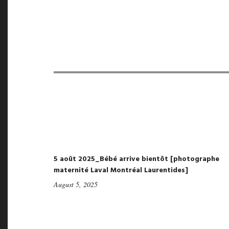
5 août 2025_Bébé arrive bientôt [photographe
maternité Laval Montréal Laurentides]
August 5, 2025