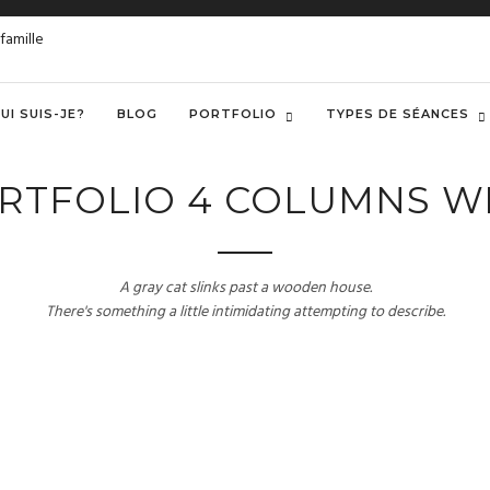
UI SUIS-JE?
BLOG
PORTFOLIO
TYPES DE SÉANCES
RTFOLIO 4 COLUMNS W
A gray cat slinks past a wooden house.
There's something a little intimidating attempting to describe.