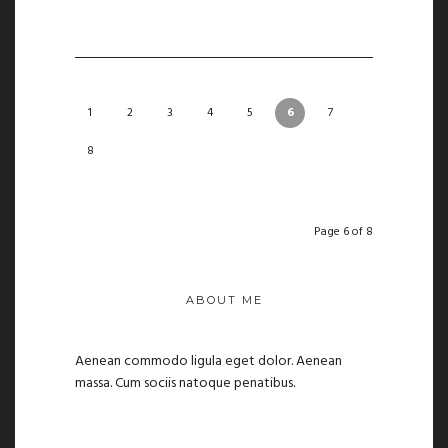
1
2
3
4
5
6
7
8
Page 6 of 8
ABOUT ME
Aenean commodo ligula eget dolor. Aenean
massa. Cum sociis natoque penatibus.